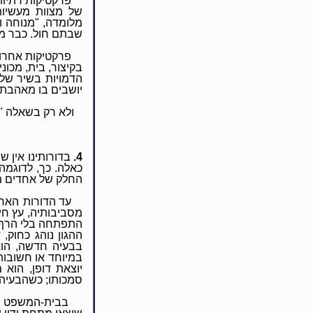
פרקטיקות דתיות
של מצוות מעשיות
מלומדה, "מנוחה ו
שבתם חול. כבר מא
פרקטיקות אחרות
בקיצור, בית, מכוני
הדמויות בשיר של נ
יושבים בו מאהבתו
ולא רק בשאלה "
4.
בדורותינו אין 
כאלה. כך, לדוגמה
החלק של אחדים מ
עד הדורות האח
מסביבותיה, עץ חי
התפתחה בלי הרף,
ההגון נוהג כחוק,
בבעיה חדשה, הוא 
במיוחד או חשובות
יוצאת דופן, הוא 
סמכותו; כשהבעיה 
בבית-המשפט מו