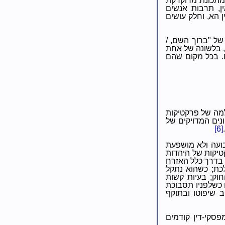
 מתכונת מדוקדקת
ן, תרבות אנשים
 הא, וחלק עושים
של "ברוך השם, /
ם", בלשונה של אחת
. בכל מקום שהם
למה של פרקטיקות
נים המדויקים של
[6]
ועה ולא מושפעת
קות של היהדות
בדרך כלל האזרח
לכת; כשהוא נתקל
חוק; בעיות קשות
 כשלפניו תסבוכת
ב שיפוטו ובתוקף
פסקי-דין קודמים