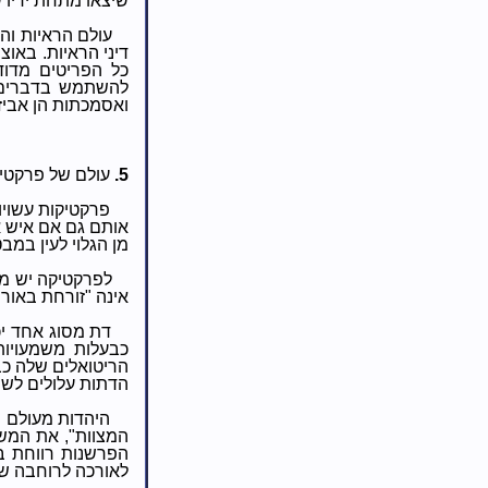
שיצאו מתחת ידיו 
עולם הראיות וה
דיני הראיות. באו
כל הפריטים מדוד
להשתמש בדברים מ
ואסמכתות הן אבי
5.
עולם של פרקטיק
פרקטיקות עשויו
אותם גם אם איש אי
מן הגלוי לעין במ
לפרקטיקה יש מש
אינה "זורחת באור 
דת מסוג אחד י
כבעלות משמעויות
הריטואלים שלה כב
הדתות עלולים לשו
היהדות מעולם 
המצוות", את המשמ
הפרשנות רווחת בש
לאורכה לרוחבה של 