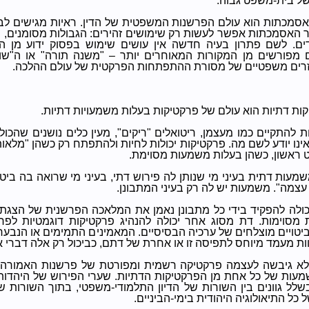
של בית-משפט גבוה.
אסמכתות הוא עולם הפרשנות המשפטית של הדין. ראיות מגישים לב
צר האסמכתות אפשר לעשות רק שימושים זהירים: הגבולות מסומנים,
ים. לשם פתרון בעיה חדשה אין עושים שימוש בפסוק ידוע מן 
פורשים מן המקורות המאוחרים יותר – "משנה תורה" או ה"שולח
זרים משפטיים של מסורת ההתפתחות הפרקטית של עולם ההלכה.
ות דתיות הוא עולם של פרקטיקות בעלות משמעויות דתיות.
ת להתקיים כמו מעצמן, ריטואלים "ריקים", מעין כלים נושנים שהכו
נו יודע לשם מה. פרקטיקות יכולות לחיות ולהתפתח רק כשהן "מלאות
בט ראשון, כשהן בעלות משמעות מסוימת.
מעות דתית בעיני מי שנותן לה פירוש דתי, בעיני מי שרואה בה ביטו
עצמה". משמעות יש לה רק בעיני המתבונן.
כולה להפקיד בידי כל מתבונן נאמן את המלאכה הפרשנית של הצגת
 מסוימות. דת מסוג אחר יכולה להנהיג פרקטיקות דוגמטיות לפ
יטויים מוצלחים של ערכיה הבסיסיים. המאמינים התמימים או הנבער
ות מעמד מיוחס לתפיסה זו או אחרת של דתם, כביכול רק אלה דברי אל
לא גיבשה לעצמה פרקטיקה רשמית ומפורטת של פרשנות האמורה 
עות של כל אחת מן הפרקטיקות הדתיות. שערי הפירוש של היהדות 
לל גוונים בין השורות של הדיון התלמודי-משפטי, בתוך השורות 
כל התיאולוגיה היהודית בימי-הביניים.