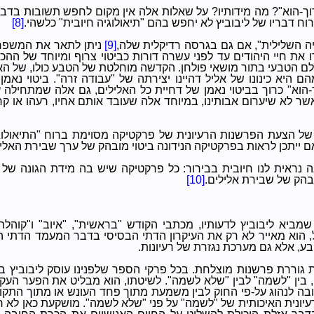
וך-הוא"? מה מידותיו? על שאלות אלה אין מקום לחפש תשובות בדבריו
רוח דבריו של ליבוביץ לא יחפש בהם "תיאולוגיה חיובית" כלשהי.
[8]
יה השלילית", אם גם בגרסה רדיקלית שלה,
[9]
ניתן לתאר את המשפח
 את חיי היהודים עד לפני עשרה דורות כביטוי צרוף ומיוחד של הה
לם הטבעי בתור מושאי פולחן. הקדשה מוחלטת של הטבע כולו, של הא
 היא כינונו של אליל דהיינו יצירתה של "עבודה זרה". ביטוי נא
-הוא" כרוך בביטוי נאמן של דחיית כל האלילים, גם אלה שמתחילה ע
שר לא שיערום אבותינו, במיוחד אלה שעובד אותם אחיו, רעהו או קר
ל הצעת הפרשנות הרעיונית של פרקטיקה מסוימת ברוח "התיאולוגי
 ייתכן לראות בפרקטיקה הנידונה ביטוי מובהק של ערך שבירת האלי
 נראית לנו חיובית בבירור: כל פרקטיקה שיש בה מידת הגונה של ר
בהק של שבירת אלילים.
[10]
מביא ליבוביץ לדעותיו, מכתבי הקודש "בראשית", "איוב" ו"קוהל
 הוא מאייר לא רק את העיקרון הדתי הבסיסי בדבר המעמד הדתי 
ע, אלא גם מערכת נגזרת של רעיונות.
 גוררת פרשנות מוצלחת. בכל פרקי הספר שלפנינו עוסק ליבוביץ 
בין "לשמה" לבין "שלא לשמה". לשיטתו, הוא מבליט את הפער העק
בה לנהוג על-פי החוק לבין משמעת מתוך פחד העונש או מתוך התקוו
יונית האיכותית של "לשמה" על פני "שלא לשמה". מושקעת כאן לא 