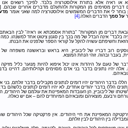
 או ראיה אלא בתורת אילוסטרציה בלבד. לפיכך רשאים אנו ל
 דברים מסוימים מן המקורות ולהתעלם מדברים אחרים שבהם. [..
 בוחר לי את הדברים המשמשים אילוסטרציה למה שאני אומר
מדעת
ר
על סמך
הדברים האלה.
[4]
באת דברים מן המקורות" "בתורת אסמכתא או ראיה" לבין הבאתם
ה בלבד" אינה הבדל של מה בכך בין סגנון ציטוט אחד למשנהו. כמה 
זאת וחשיפתם עשויה להקל על קוראי הספר שלפנינו את הבנתו.
עוסקים רוב דבריו של ליבוביץ, היא בראש ובראשונה משפחה של 
ת, בעבר ובהוה. זוהי הנחת המוצא.
דבר של טעם על היהדות אינו יכול איפוא להיות מנוער כליל מזיקה 
. אלה יהיו נתונים בדבר בני אדם מסוימים וקהילותיהם, דהיינו בד
באיהם.
הללו בדבר היהודים יהיו דומים לנתונים מקבילים בדבר זולתם, בני
תונים הללו בדבר יהודים אחדים, לא יהיו דומים לנתונים כלשהם בד
שיטתו של ליבוביץ, הן העובדות המאפיינות את עולמם של היהודים, 
אורחם ורבעם, מוצאיהם ומובאיהם המיוחדים להם – אם יש כאלה.
רקטיקה המאפיינת את חיי היהודים. אין פרקטיקה שכל היהודים שו
בדילה בין היהודים לבין זולתם.