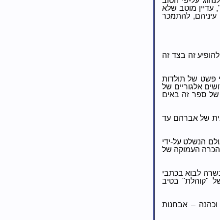
הוג על-פי הטוב
 עדיין מוטב שלא
 עיניהם, להתמכר
הופיע זה בצד זה
י פשט של תולדות
שים אלגוריים של
 של ספר זה באים
ת של אברהם עד
לם הנשלט על-ידי
הכרה העמוקה של
כשרה לבוא בכתבי
 "קוהלת" בטיב
 וכהנה – אבחנות