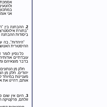
אסמכתא
ולהטעים
במתכוון
אני אומ
2.
ההבחנה בין "ה
"בתורת אילוסטרצי
ביסודות ההבחנה ה
"היהדות", בה 
ההיסטורית האנושי
כל נסיון לומר 
עובדתיים אודותיה
בדבר מוצאיהם ומו
חלק מן הנתונים 
יהודים. חלק מן הנ
מעניינות במיוחד ל
אותם, דהיינו את 
3.
היום אין שום פ
זולתם, פרקטיקה המ