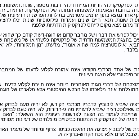
ו לפרקטיקות היהודיות המייחדות היו רבות מספור, שונות ומשונות. 
רה בחובת הנאמנות למשפחה הנתונה של הפרקטיקות הדתיות. זה
ף אחר נמצא בתוך זרמים מסוימים בתולדות הפרשנות הרעיונית של 
ופות שונות, תנאי חיים שונים ועמדות פילוסופיות שונות יכלו להצי
 מהם מצא מקום לייחס לפרקטיקות הדתיות שלפניו.
יכול לפרש את דבריו של מחבר קדום או הוגה-דעות קודם כך שהוא עצ
פים בהצגת המשמעות הדתית של פרקטיקה כלשהי או של משפחה של
להביא "אילוסטרציה למה שהוא אומר", מדעתו, "מן המקורות": לא "
בלבד".
 של אחד מכתבי-הקודש אינה אמורה לקלוע לדעתו של המחבר 
 היסטורי אלא הצגה רעיונית.
מוצלחת של דברי הגות מאוחרים ביותר אינה חייבת לקלוע לדעתו 
מוצלחת אינה מלאכתו של הבלש ההיסטורי אלא מלאכתו של הוגה-ה
רציה שיביא ליבוביץ לדבריו מכתבי הקודש, לא יהיה טעם לבדוק א
שאילוסטרציה שיביא לדעותיו מהוגי-הדורות, לא יהיה טעם לבדוק א
 שחייבת לעמוד בה הצעה לפרשנות רעיונית הוא השאלה: "האם 
 הצגה של הפרקטיקות הנתונות כביטויים מוצלחים של רעיונות מסוימי
ית של ליבוביץ מציגה את ההלכה כביטוי צרוף ומיוחד של מעמד האד
ת שבכל אדם אלא נוכח הקדוש-ברוך-הוא.