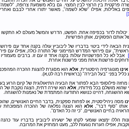
בר אזלת היכולת להשליט על החיים האנושיים את הכרת החובה לנ
רה פרקטית בין הרצוי לבין המצוי. גם בלא משמעת צרופה, "לשמה",
פים באלילות, אפילו "שלא לשמה", מאשר יתורו אחרי לבבם ואחרי
[
 יכולות לדור בכפיפה אחת. הפשט, הדרש והמשל מעולם לא התקשו ל
של אותם הפסוקים, אותן הפרשיות.
ית הבאה לידי ביטוי בדבריו של ליבוביץ עולה בקנה אחד עם פירוש
שית", עם פירושי המדרש המיימוני של התורה כולה, אפילו עם פירו
אבל לא כל הפרשנויות עולות בקנה אחד זו עם זו. ברבים מעמודיו
 ודוחקים פרשנות אחת מפני פרשנות אחרת.
אינו
מונוגרפיה היסטורית,
אלא
הוא מסגרת להצגת ההכרה המהפכני
ע כליל בפני "בעל הבירה" (בראשית רבה לט,א).
מחזה פילוסופי הבא לפתור את הבעיה התיאולוגית של קיום הרוע בעו
 שהוא מושלם בכל מידותיו,
אלא
הוא שירה דתית, הצגה נוקבת של ה
שא ההשגחה, דהיינו כנושא התודעה המתמדת של נאמנות להשגחה.
נו
מסה ניהיליסטית, או לפחות ספקנית, בדבר החיים האנושיים, שהו
אותו "סוף דבר",
אלא
הוא הצגה נפלאה של ההכרה המפוכחת של
ויה בחיים האנושיים, "כי זה כל האדם".
ונות הללו ימצאו שומעי לקחו של ישעיהו ליבוביץ בדבריו עוד כהנה
קבות, אפילו הערות נוגעות ללב, מעט המחזיק את המרובה.