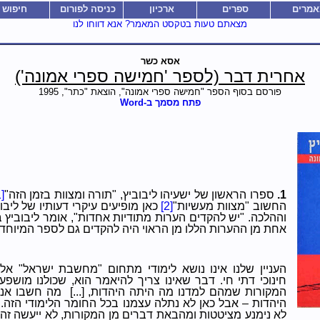
אמרים
ספרים
ארכיון
כניסה לפורום
חיפוש
מצאתם טעות בטקסט המאמר? אנא דווחו לנו
אסא כשר
אחרית דבר (לספר 'חמישה ספרי אמונה')
פורסם בסוף הספר "חמישה ספרי אמונה", הוצאת "כתר", 1995
פתח מסמך ב-Word
1.
ספרו הראשון של ישעיהו ליבוביץ, "תורה ומצוות בזמן הזה"
]
החשוב "מצוות מעשיות"
[2]
כאן מופיעים עיקרי דעותיו של ליב
וההלכה. "יש להקדים הערות מתודיות אחדות", אומר ליבוביץ
אחת מן ההערות הללו מן הראוי היה להקדים גם לספר המיוחד ש
העניין שלנו אינו נושא לימודי מתחום "מחשבת ישראל" אל
חינוכי דתי חי. דבר שאינו צריך להיאמר הוא, שכולנו מושפע
המקורות שמהם למדנו מה היתה היהדות, [...]
מה חשבו אנש
היהדות – אבל כאן לא נתלה עצמנו בכל החומר הלימודי הזה. אם
לא נימנע מציטטות ומהבאת דברים מן המקורות, לא ייעשה זה