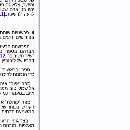
של טבע האדם, בד
והישר, אלא גם פש
יהיו בני אדם שטו
לרעה ולרשעות.
11]
8.
פרשנויות שונות
בפירושים ידועים 
הפרשנות הרעיונ
אברהם, בספר "ברא
"שיר השירים".
[12]
דבריו של ליבוביץ
ספר "בראשית"
כדי הנכונות להיכנ
ספר "איוב"
אינו
אל שכולו טוב מפני
איוב במעמדו כמו
ספר "קוהלת"
אי
הקודש בכוחו של 
המשמעת הדתית הרא
בצד גופי הרעי
מאלפות, תובנות נו