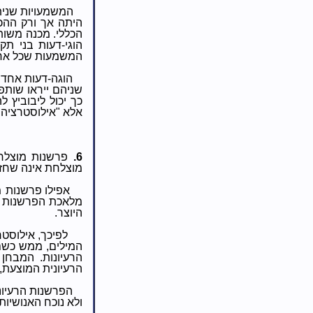
המשמעויות שניתנ
היתה אך ורק ההכ
הכללי. מכנה משות
הוגי-דעות בני תק
המשמעות שכל אחד
הוגה-דעות אחד 
שניהם ייראו שות
כך יכול ליבוביץ 
אלא "אילוסטרציה 
6.
פרשנות מוצלחת
מוצלחת אינה שחזור
אפילו פרשנות 
מלאכת הפרשנות ה
היוצר.
לפיכך, אילוסט
המילים, ממש כשם 
הרעיונות. המבחן
הרעיונית המוצעת,
הפרשנות הרעיונ
ולא נוכח האנושיו