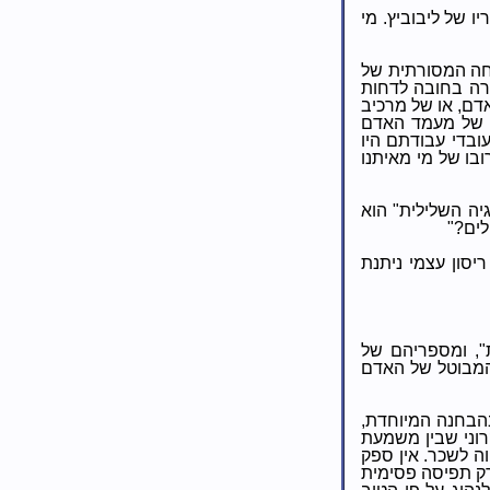
 של ליבוביץ. מי
ה המסורתית של
כרה בחובה לדחות
דם, או של מרכיב
מן של מעמד האדם
ובדי עבודתם היו
ובו של מי מאיתנו
ה השלילית" הוא
לים?"
יסון עצמי ניתנת
ת", ומספריהם של
המבוטל של האדם
בהבחנה המיוחדת,
רוני שבין משמעת
ה לשכר. אין ספק
רק תפיסה פסימית