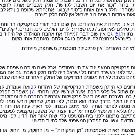
 אינן משותפות לכל היהודים. השבת, לדוגמה, חלק משליטים עליה
, ברוח "זכור את יום השבת לקדשו", חלק מכבדים אותה לחצאי
שמחה", חלק רואים אותה כ"סוף שבוע", אתנחתא שקופה בין דא לבין
ות אחדות בשנים רוב ישראל אין להם חלק בשבת.
 אינן מייחדות את היהודים. אין שום דבר יהודי בפרקטיקה הרווחת 
ת, טיולים לאירופה. / כמו שצריך: ילדים, הולכים לים, חברים, / קלפי
תן זך.
[5]
גם אין שום דבר המייחד את אהבת המולדת של היהודים
, בישראל ומחוצה לה, יושבים בו גם זולתם, מאהבת אותו מקום.
מי הם היהודים" אין פרקטיקה מוסכמת, משותפת, מייחדת.
שום פרקטיקה המאפיינת את חיי היהודים, אבל פעם הייתה משפחה ש
, עד לפני כעשרה דורות כל ישראל היה להם חלק בשבת, גם אם הגוו
הם בשבת לא היו מגוונים המדויקים של החלק האחרים באותה שבת.
רונים לא היתה משפחת הפרקטיקות של היהדות קפואה ועומדת, קב
ים שתול על פלגי חרבה, אשר שורשיו יבשו תחתיו.
[7]
משפחת הפרקטי
 כמו מערכת משפטית של פרקטיקות אזרחיות בחברה חיה ומתוקנת: 
 דהיינו הולך בדרך שבה הוא סבור, לפי תומו, שהחוק דורש ממנו ל
מנסה לפתור אותה, לפי מיטב הבנתו, לפי ראות עיניו את רוח ה
 להפליא הוא עשוי לפתור על יסוד עצתו של משפטן מקצועי; לפעמים
מתייצב מרצונו לפני בית-המשפט כדי שזה יגזור את הדין, לפי מיט
חדשה, עשוי גם הפתרון המשפטי שלה להיות חדשני.
צגות ראיות ואסמכתות "מן המקורות" – מן החוקה, מן החוק או מ