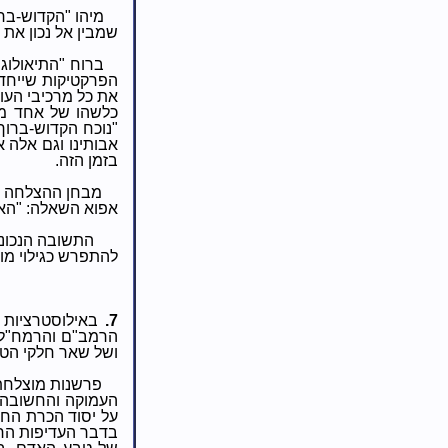
מיהו "הקדוש-בר
שמבין אל נכון את 
ברוח "התיאולוג
הפרקטיקות שייחדו
את כל מרכיבי העו
כלשהו של אחד מהם
"נוכח הקדוש-ברוך
אבותינו וגם אלה א
בזמן הזה.
מבחן ההצלחה ש
אפוא השאלה: "האם
התשובה הנכונה
להתפרש כגילוי מו
7.
באילוסטרציות ש
הרמב"ם והרמח"ל,
ושל שאר חלקי הטב
פרשנות מוצלחת
העמוקה והחשובה, 
על יסוד הכרת החו
בדבר העדיפות הרע